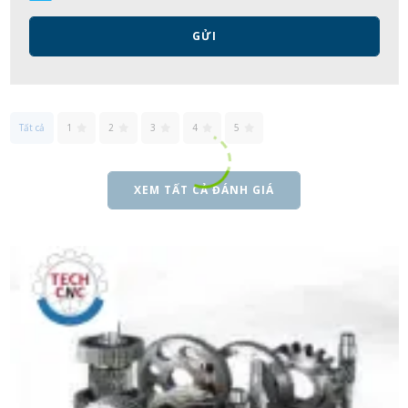
GỬI
Tất cả
1
2
3
4
5
XEM TẤT CẢ ĐÁNH GIÁ