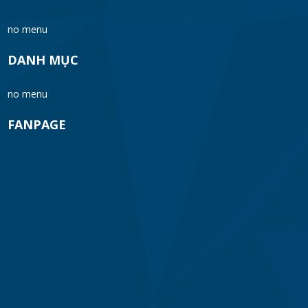
no menu
Relaxing music without ads Ghibli Studio
Ghibli Concert
DANH MỤC
FRI 03, 2025
no menu
Peaceful piano and rain sounds- Relaxing
sleep music, Meditation music
FANPAGE
FRI 03, 2025