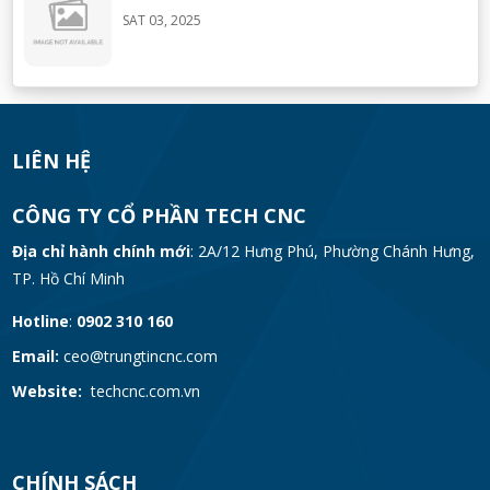
SAT 03, 2025
Đơn vị có nhận gia công theo yêu cầu riêng
không?
SAT 03, 2025
LIÊN HỆ
Thời gian sản xuất và bàn giao sản phẩm là
CÔNG TY CỔ PHẦN TECH CNC
bao lâu?
Địa chỉ hành chính mới
: 2A/12 Hưng Phú, Phường Chánh Hưng,
SAT 03, 2025
TP. Hồ Chí Minh
Hướng dẫn tạo video mẫu
Hotline
:
0902 310 160
FRI 03, 2025
Email:
ceo@trungtincnc.com
Website:
techcnc.com.vn
Bộ sưu tập nhạc piano ấm áp nhẹ nhàng rất
hay
CHÍNH SÁCH
FRI 03, 2025