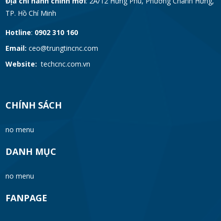
Địa chỉ hành chính mới
: 2A/12 Hưng Phú, Phường Chánh Hưng,
TP. Hồ Chí Minh
Hotline
:
0902 310 160
Email:
ceo@trungtincnc.com
Website:
techcnc.com.vn
CHÍNH SÁCH
no menu
DANH MỤC
no menu
FANPAGE