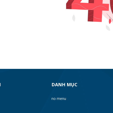
H
DANH MỤC
no menu