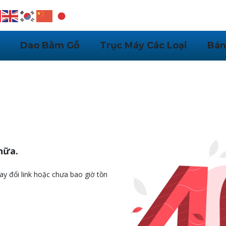
Dao Bằm Gỗ
Trục Máy Các Loại
Bán
nữa.
ay đổi link hoặc chưa bao giờ tồn