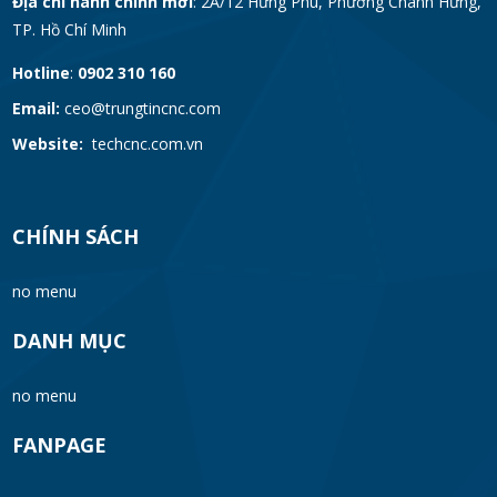
Địa chỉ hành chính mới
: 2A/12 Hưng Phú, Phường Chánh Hưng,
TP. Hồ Chí Minh
Hotline
:
0902 310 160
Email:
ceo@trungtincnc.com
Website:
techcnc.com.vn
CHÍNH SÁCH
no menu
DANH MỤC
no menu
FANPAGE