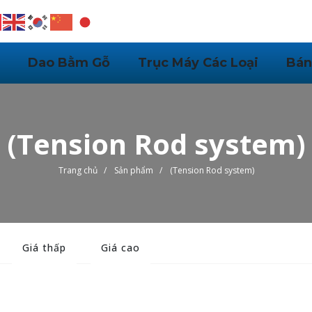
Dao Bằm Gỗ
Trục Máy Các Loại
Bán
(Tension Rod system)
Trang chủ
/
Sản phẩm
/
(Tension Rod system)
Giá thấp
Giá cao